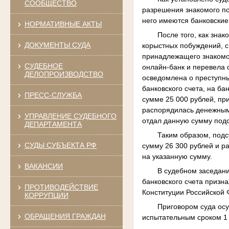
СООБЩЕСТВО
разрешения знакомого по
него имеются банковские
НОРМАТИВНЫЕ АКТЫ
После того, как зна
ДОКУМЕНТЫ СУДА
корыстных побуждений, 
принадлежащего знакомо
СУДЕБНОЕ
онлайн-банк и перевела с
ДЕЛОПРОИЗВОДСТВО
осведомлена о преступн
банковского счета, на б
ПРЕСС-СЛУЖБА
сумме 25 000 рублей, пр
распорядилась денежным
УПРАВЛЕНИЕ СУДЕБНОГО
отдал данную сумму под
ДЕПАРТАМЕНТА
Таким образом, подс
СУДЫ СУБЪЕКТА РФ
сумму 26 300 рублей и 
на указанную сумму.
ВАКАНСИИ
В судебном заседани
банковского счета призна
ПРОТИВОДЕЙСТВИЕ
Конституции Российской
КОРРУПЦИИ
Приговором суда осу
ОБРАЩЕНИЯ ГРАЖДАН
испытательным сроком 1 