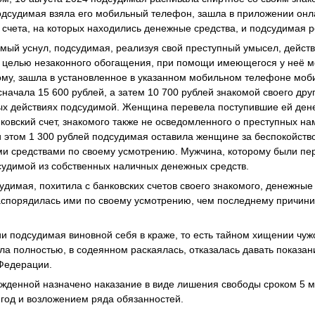
дсудимая взяла его мобильный телефон, зашла в приложении онла
 счета, на которых находились денежные средства, и подсудимая р
комый уснул, подсудимая, реализуя свой преступный умысел, дейст
с целью незаконного обогащения, при помощи имеющегося у неё 
му, зашла в установленное в указанном мобильном телефоне мо
начала 15 600 рублей, а затем 10 700 рублей знакомой своего дру
ых действиях подсудимой. Женщина перевела поступившие ей дене
анковский счет, знакомого также не осведомленного о преступных н
и этом 1 300 рублей подсудимая оставила женщине за беспокойств
и средствами по своему усмотрению. Мужчина, которому были пер
судимой из собственных наличных денежных средств.
удимая, похитила с банковских счетов своего знакомого, денежны
распорядилась ими по своему усмотрению, чем последнему причи
и подсудимая виновной себя в краже, то есть тайном хищении чуж
ла полностью, в содеянном раскаялась, отказалась давать показани
 Федерации.
жденной назначено наказание в виде лишения свободы сроком 5 м
год и возложением ряда обязанностей.