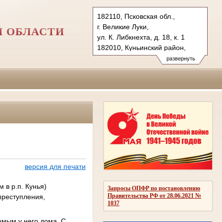
182110, Псковская обл.,
г. Великие Луки,
Й ОБЛАСТИ
ул. К. Либкнехта, д. 18, к. 1
182010, Куньинский район,
рп. Кунья, ул. Дзержинского,
развернуть
д. 104
Тел.: (811-53) 5-07-10, (811-
49) 2-15-19
velikoluksky.psk@sudrf.ru
версия для печати
 в р.п. Кунья)
Запросы ОПФР по постановлению
Правительства РФ от 28.06.2021 №
преступления,
1037
омым у него дома. С