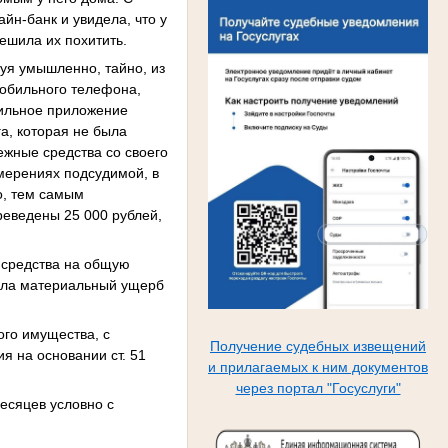
йн-банк и увидела, что у
ешила их похитить.
вуя умышленно, тайно, из
мобильного телефона,
бильное приложение
га, которая не была
жные средства со своего
амерениях подсудимой, в
о, тем самым
еведены 25 000 рублей,
е средства на общую
нила материальный ущерб
ого имущества, с
Получение судебных извещений
я на основании ст. 51
и прилагаемых к ним документов
через портал "Госуслуги"
есяцев условно с